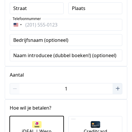
Straat
Plaats
Telefoonnummer
Verenigde
Staten
Bedrijfsnaam (optioneel)
+1
Naam introducee (dubbel boeken!) (optioneel)
Aantal
Hoe wil je betalen?
iDEAL | Wero
Creditcard