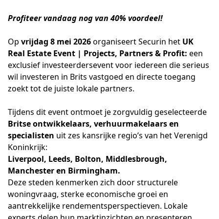
Profiteer vandaag nog van 40% voordeel!
Op 
vrijdag 8 mei 2026
 organiseert Securin het 
UK 
Real Estate Event | Projects, Partners & Profit:
 een 
exclusief investeerders­event voor iedereen die serieus 
wil investeren in Brits vastgoed en directe toegang 
zoekt tot de juiste lokale partners.
Tijdens dit event ontmoet je zorgvuldig geselecteerde 
Britse ontwikkelaars, verhuurmakelaars en 
specialisten
 uit zes kansrijke regio’s van het Verenigd 
Koninkrijk:
Liverpool, Leeds, Bolton, Middlesbrough, 
Manchester en Birmingham.
Deze steden kenmerken zich door structurele 
woningvraag, sterke economische groei en 
aantrekkelijke rendementsperspectieven. Lokale 
experts delen hun marktinzichten en presenteren 