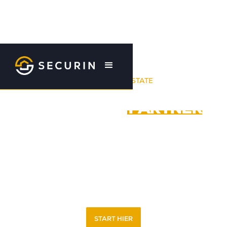
YOUR UK REAL ESTATE
INVESTMENT
PARTNER
Ben je op zoek naar solide rendementen uit Brits vastgoed,
zonder zelf tijd en energie te hoeven investeren? Securin is
dé Nederlandse specialist in investeringsvastgoed in het
Verenigd Koninkrijk (Engeland en Wales). Wij bieden een
complete A tot Z-service: van aankoop en portfoliobeheer
tot verkoop.
START HIER