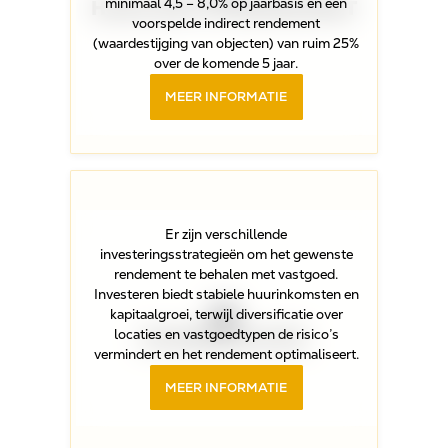
HOOG NETTO RENDEMENT
minimaal 4,5 – 8,0% op jaarbasis en een
voorspelde indirect rendement
(waardestijging van objecten) van ruim 25%
over de komende 5 jaar.
MEER INFORMATIE
Er zijn verschillende
investeringsstrategieën om het gewenste
rendement te behalen met vastgoed.
Investeren biedt stabiele huurinkomsten en
kapitaalgroei, terwijl diversificatie over
DIVERSIFICATIE
locaties en vastgoedtypen de risico’s
vermindert en het rendement optimaliseert.
MEER INFORMATIE